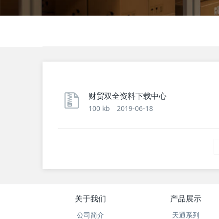
财贸双全资料下载中心
100 kb
2019-06-18
关于我们
产品展示
公司简介
天通系列