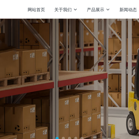
网站首页
关于我们
产品展示
新闻动态