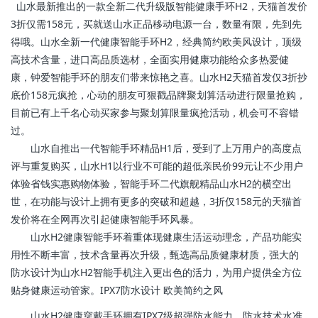
山水最新推出的一款全新二代升级版智能健康手环H2，天猫首发价
3折仅需158元，买就送山水正品移动电源一台，数量有限，先到先
得哦。山水全新一代健康智能手环H2，经典简约欧美风设计，顶级
高技术含量，进口高品质选材，全面实用健康功能给众多热爱健
康，钟爱智能手环的朋友们带来惊艳之喜。山水H2天猫首发仅3折抄
底价158元疯抢，心动的朋友可狠戳品牌聚划算活动进行限量抢购，
目前已有上千名心动买家参与聚划算限量疯抢活动，机会可不容错
过。
山水自推出一代智能手环精品H1后，受到了上万用户的高度点
评与重复购买，山水H1以行业不可能的超低亲民价99元让不少用户
体验省钱实惠购物体验，智能手环二代旗舰精品山水H2的横空出
世，在功能与设计上拥有更多的突破和超越，3折仅158元的天猫首
发价将在全网再次引起健康智能手环风暴。
山水H2健康智能手环着重体现健康生活运动理念，产品功能实
用性不断丰富，技术含量再次升级，甄选高品质健康材质，强大的
防水设计为山水H2智能手机注入更出色的活力，为用户提供全方位
贴身健康运动管家。IPX7防水设计 欧美简约之风
山水H2健康穿戴手环拥有IPX7级超强防水能力，防水技术水准