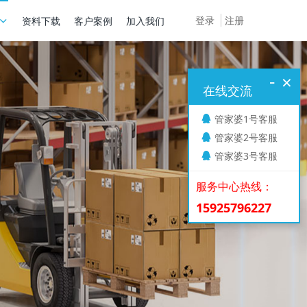
登录
注册
资料下载
客户案例
加入我们
-
×
在线交流
管家婆1号客服
管家婆2号客服
管家婆3号客服
服务中心热线：
15925796227