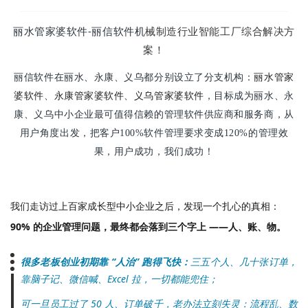
丽水管家婆软件-丽信软件机
械制造行业智能工厂综合解决方
案！
丽水管家
丽信软件在丽水、永康、义乌都分别设立了分支机构：
婆软件
永康管家婆软件
、
、
义乌管家婆软件
，目标成为丽水、永
康、义乌中小企业最可值得信赖的管理软件供应商和服务商，从
用户角度出发，把客户100%软件管理要求变成120%的管理效
果，用户成功，我们成功！
我们走访过上百家成长型中小企业之后，发现一个扎心的真相：
90% 的企业管理问题，最终都会落到三个字上 ——人、账、物。
很多老板创业初期靠 “人治” 跑得飞快：
三五个人、几十张订单，
靠脑子记、微信喊、Excel 拉，一切都能兜住；
可一旦员工过了 50 人、订单破千，老办法立刻失灵：流程乱、数