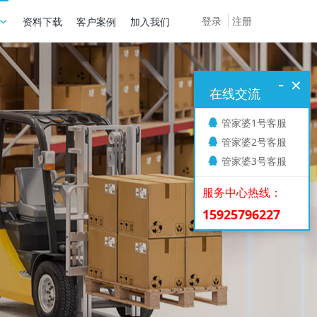
登录
注册
资料下载
客户案例
加入我们
-
×
在线交流
管家婆1号客服
管家婆2号客服
管家婆3号客服
服务中心热线：
15925796227