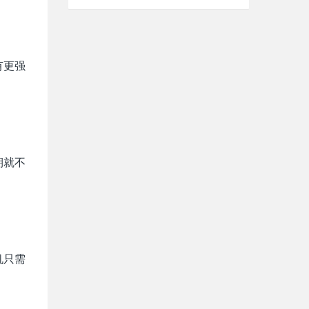
有更强
期就不
机只需