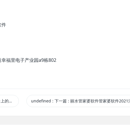
软件
福里电子产业园a9栋802
 新版发布
undefined
:
下一篇
: 丽水管家婆软件管家婆软件2021清明节放假通知