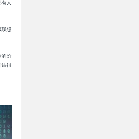
都有人
以联想
始的阶
的话很