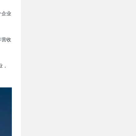
个企业
年营收
业，