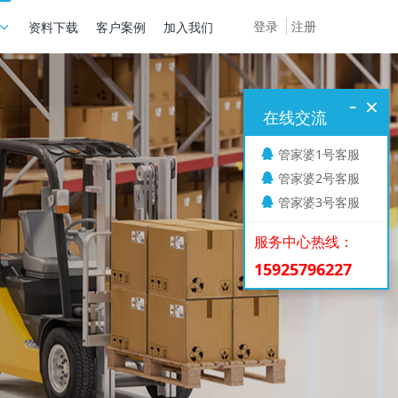
登录
注册
资料下载
客户案例
加入我们
-
×
在线交流
管家婆1号客服
管家婆2号客服
管家婆3号客服
服务中心热线：
15925796227