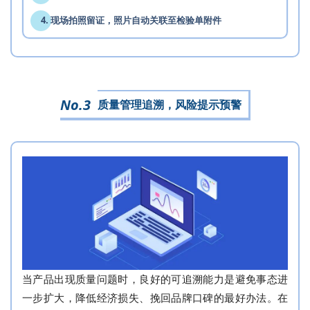
4. 现场拍照留证，照片自动关联至检验单附件
No.3
质量管理追溯，风险提示预警
当产品出现质量问题时，良好的可追溯能力是避免事态进
一步扩大，降低经济损失、挽回品牌口碑的最好办法。在