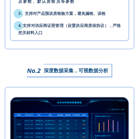
及参数、默认质检员等参数
3.
支持对产品预设质检验方案，避免漏检、误检
4. 支持对供应商证照管理（设置供应商质保协议），严格
把关材料入口
No.2
深度数据采集，可视数据分析