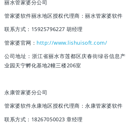
丽水管家婆分公司
管家婆软件丽水地区授权代理商：
丽水管家婆软件
联系方式：15925796227 胡经理
管家婆官网：
http://www.lishuisoft.com/
公司地址：浙江省丽水市莲都区庆春街绿谷信息产
业园天宁孵化基地2幢三楼206室
永康管家婆分公司
管家婆软件永康地区授权代理商：永康管家婆软件
联系方式：18267050023 章经理