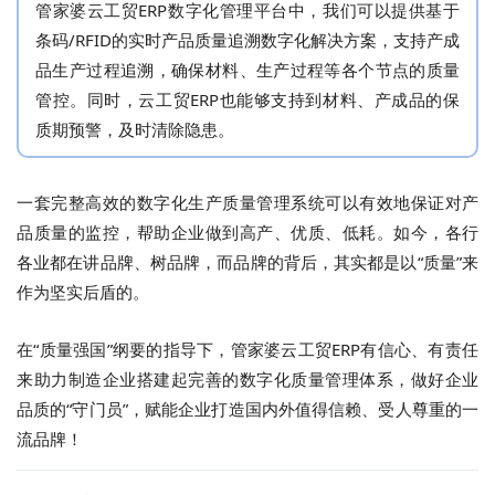
管家婆云工贸ERP数字化管理平台中，我们可以提供基于
条码/RFID的实时产品质量追溯数字化解决方案，支持产成
品生产过程追溯，确保材料、生产过程等各个节点的质量
管控。同时，云工贸ERP也能够支持到材料、产成品的保
质期预警，及时清除隐患。
一套完整高效的数字化生产质量管理系统可以有效地保证对产
品质量的监控，帮助企业做到高产、优质、低耗。如今，各行
各业都在讲品牌、树品牌，而品牌的背后，其实都是以“质量”来
作为坚实后盾的。
在“质量强国”纲要的指导下，管家婆云工贸ERP有信心、有责任
来助力制造企业搭建起完善的数字化质量管理体系，做好企业
品质的“守门员”，赋能企业打造国内外值得信赖、受人尊重的一
流品牌！