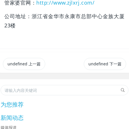
管家婆官网：
http://www.zjlxrj.com/
公司地址：浙江省金华市永康市总部中心金族大厦
23楼
undefined
上一篇
undefined
下一篇
为您推荐
新闻动态
媒体报道