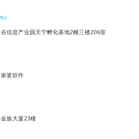
om/
谷信息产业园天宁孵化基地2幢三楼206室
管家婆软件
金族大厦23楼