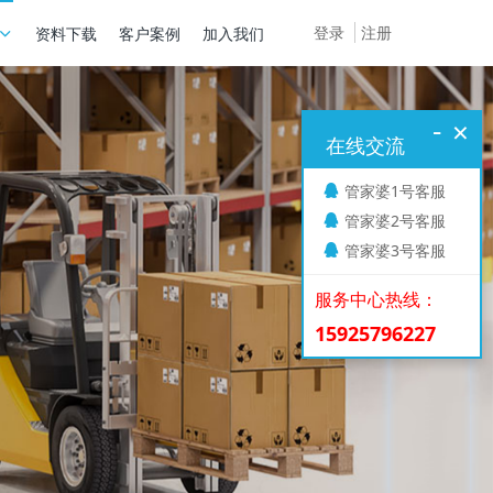
登录
注册
资料下载
客户案例
加入我们
-
×
在线交流
管家婆1号客服
管家婆2号客服
管家婆3号客服
服务中心热线：
15925796227