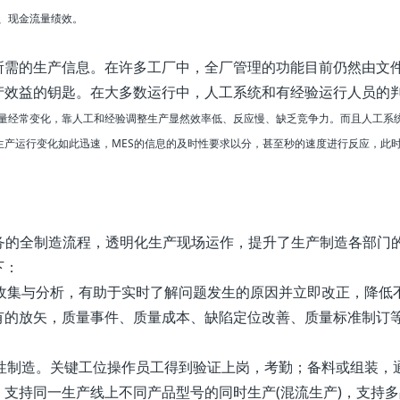
、现金流量绩效。
所需的生产信息。在许多工厂中，全厂管理的功能目前仍然由文
产效益的钥匙。在大多数运行中，人工系统和有经验运行人员的
量经常变化，靠人工和经验调整生产显然效率低、反应慢、缺乏竞争力。而且人工系
生产运行变化如此迅速，MES的信息的及时性要求以分，甚至秒的速度进行反应，此
务的全制造流程，透明化生产现场运作，提升了生产制造各部门
下：
息收集与分析，有助于实时了解问题发生的原因并立即改正，降低
有的放矢，质量事件、质量成本、缺陷定位改善、质量标准制订
柔性制造。关键工位操作员工得到验证上岗，考勤；备料或组装，
支持同一生产线上不同产品型号的同时生产(混流生产)，支持多