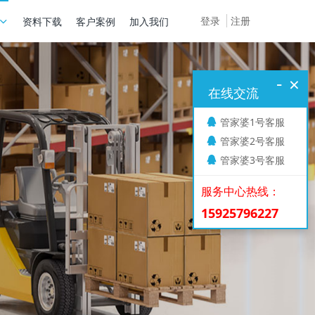
登录
注册
资料下载
客户案例
加入我们
-
×
在线交流
管家婆1号客服
管家婆2号客服
管家婆3号客服
服务中心热线：
15925796227