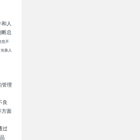
件和人
判断总
统也不
时光靠人
的管理
不良
等方面
通过
品