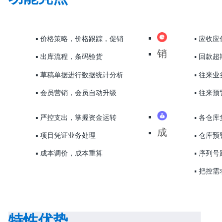
▪ 价格策略，价格跟踪，促销
▪ 应收
销
▪ 出库流程，条码验货
▪ 回款
售
▪ 草稿单据进行数据统计分析
▪ 往来
管
▪ 会员营销，会员自动升级
▪ 往来预
理
▪ 严控支出，掌握资金运转
▪ 各仓
成
▪ 项目凭证业务处理
▪ 仓库
本
▪ 成本调价，成本重算
▪ 序列
费
▪ 把控
用
特性优势